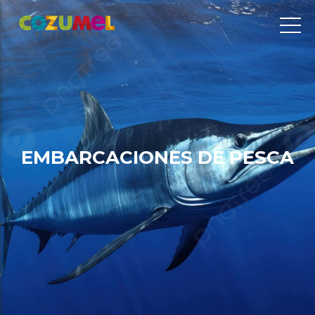
E
M
B
A
R
C
A
C
I
O
N
E
S
D
E
P
E
S
C
A