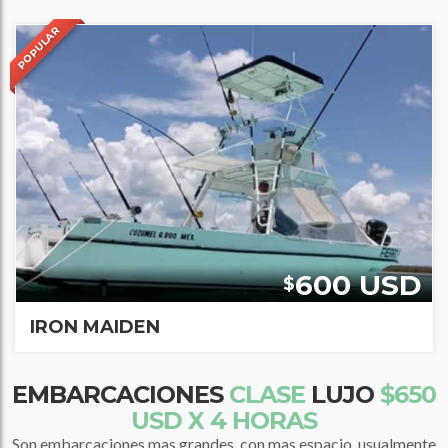
POPULAR
600 USD
$
IRON MAIDEN
EMBARCACIONES
CLASE
LUJO
$650
USD X 4 HORAS
Son embarcaciones mas grandes, con mas espacio, usualmente