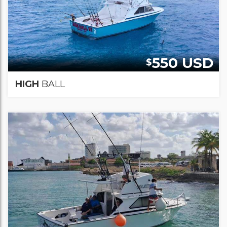
550 USD
$
HIGH
BALL